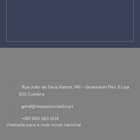
Rua João de Deus Ramos, 146 - Girassolum Piso 3 Loja
333 Coimbra
geral@reiseassociados.pt
+351 963 363 004
chamada para a rede móvel nacional