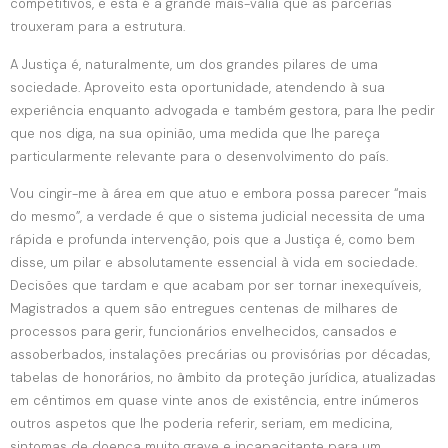
competitivos, e esta é a grande mais-valia que as parcerias
trouxeram para a estrutura.
A Justiça é, naturalmente, um dos grandes pilares de uma
sociedade. Aproveito esta oportunidade, atendendo à sua
experiência enquanto advogada e também gestora, para lhe pedir
que nos diga, na sua opinião, uma medida que lhe pareça
particularmente relevante para o desenvolvimento do país.
Vou cingir-me à área em que atuo e embora possa parecer “mais
do mesmo”, a verdade é que o sistema judicial necessita de uma
rápida e profunda intervenção, pois que a Justiça é, como bem
disse, um pilar e absolutamente essencial à vida em sociedade.
Decisões que tardam e que acabam por ser tornar inexequíveis,
Magistrados a quem são entregues centenas de milhares de
processos para gerir, funcionários envelhecidos, cansados e
assoberbados, instalações precárias ou provisórias por décadas,
tabelas de honorários, no âmbito da proteção jurídica, atualizadas
em cêntimos em quase vinte anos de existência, entre inúmeros
outros aspetos que lhe poderia referir, seriam, em medicina,
sintomas de doença muito grave e incapacitante para um